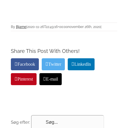
By
Bjarne
|
2020-11-26T22:49:16+00:00
november 26th, 2020
|
Share This Post With Others!
Facebook
Twitter
LinkedIn
Pinterest
E-mail
Søg efter: