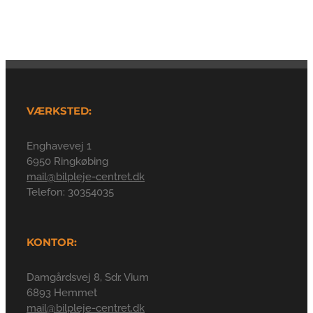
VÆRKSTED:
Enghavevej 1
6950 Ringkøbing
mail@bilpleje-centret.dk
Telefon: 30354035
KONTOR:
Damgårdsvej 8, Sdr. Vium
6893 Hemmet
mail@bilpleje-centret.dk