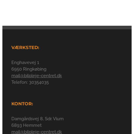
VÆRKSTED:
Enghavevej 1
6950 Ringkøbing
mail@bilpleje-centret.dk
Telefon: 30354035
KONTOR:
Damgårdsvej 8, Sdr. Vium
6893 Hemmet
mail@bilpleje-centret.dk