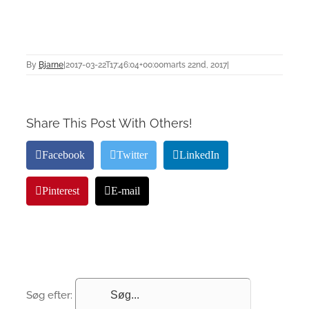
By
Bjarne
|
2017-03-22T17:46:04+00:00
marts 22nd, 2017
|
Share This Post With Others!
Facebook
Twitter
LinkedIn
Pinterest
E-mail
Søg efter: