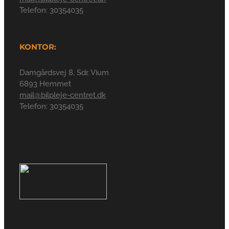
Telefon: 30354035
KONTOR:
Damgårdsvej 8, Sdr. Vium
6893 Hemmet
mail@bilpleje-centret.dk
Telefon: 30354035