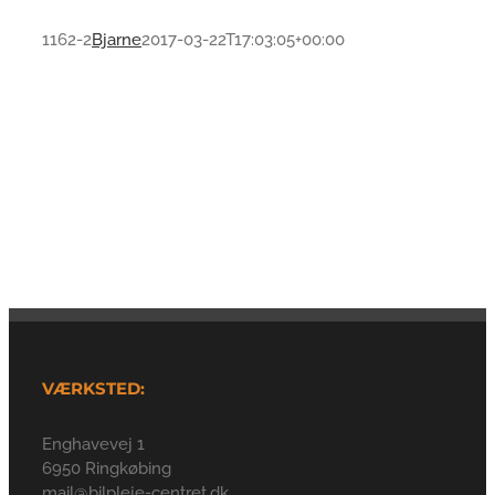
1162-2
Bjarne
2017-03-22T17:03:05+00:00
VÆRKSTED:
Enghavevej 1
6950 Ringkøbing
mail@bilpleje-centret.dk