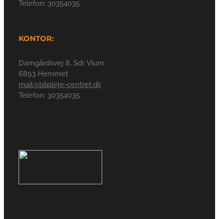
Telefon: 30354035
KONTOR:
Damgårdsvej 8, Sdr. Vium
6893 Hemmet
mail@bilpleje-centret.dk
Telefon: 30354035