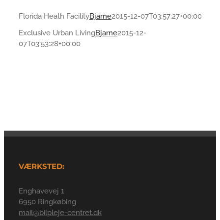
Florida Heath Facility
Bjarne
2015-12-07T03:57:27+00:00
Exclusive Urban Living
Bjarne
2015-12-
07T03:53:28+00:00
VÆRKSTED:
Enghavevej 1
6950 Ringkøbing
mail@bilpleje-centret.dk